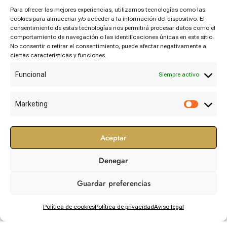
personas
Para ofrecer las mejores experiencias, utilizamos tecnologías como las
cookies para almacenar y/o acceder a la información del dispositivo. El
consentimiento de estas tecnologías nos permitirá procesar datos como el
comportamiento de navegación o las identificaciones únicas en este sitio.
Categories
No consentir o retirar el consentimiento, puede afectar negativamente a
ciertas características y funciones.
Funcional
Siempre activo
Newsletter
Marketing
Aceptar
Denegar
Need Help?
Guardar preferencias
Lorem ipsum dolor sit amet, consectetur adipiscing elit.
Política de cookies
Política de privacidad
Aviso legal
Ut elit tellus.