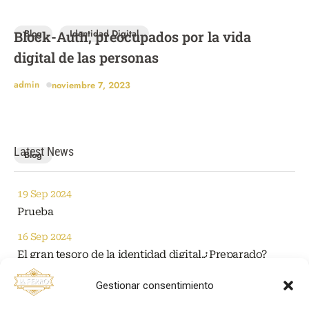
Blog
Identidad Digital
Block-Auth, preocupados por la vida
digital de las personas
admin
noviembre 7, 2023
Latest News
Blog
19 Sep 2024
Prueba
16 Sep 2024
El gran tesoro de la identidad digital.¿Preparado?
07 Nov 2023
Gestionar consentimiento
Block-Auth, preocupados por la vida digital de las